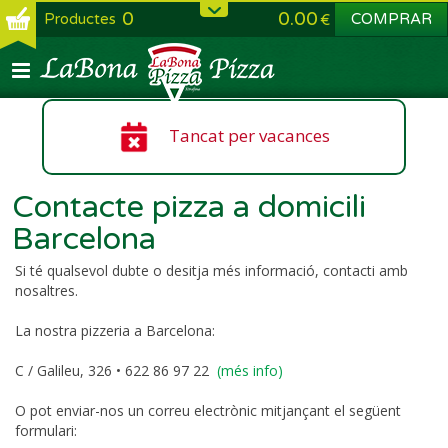
0
0.00
Productes
COMPRAR
Tancat per vacances
Contacte pizza a domicili
Barcelona
Si té qualsevol dubte o desitja més informació, contacti amb
nosaltres.
La nostra pizzeria a Barcelona:
C / Galileu, 326 • 622 86 97 22
(més info)
O pot enviar-nos un correu electrònic mitjançant el següent
formulari: