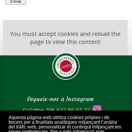
You must accept cookies and reload the
page to view this content
Segueix-nos a Instagram
622 86 97 22
C/ Galileo, 326
Aquesta pàgina web utilitza cookies pròpies i de
tercers per a finalitats analítiques mitjançant l’anàlisi
Productes
del tràfic web, personalitzar el contingut mitjançant les
seves preferències. Per a més informació pots